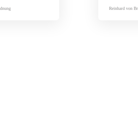
rdnung
Reinhard von B
Angemeldet bleiben
Anmelden
Passwort vergessen?
Benutzername vergessen?