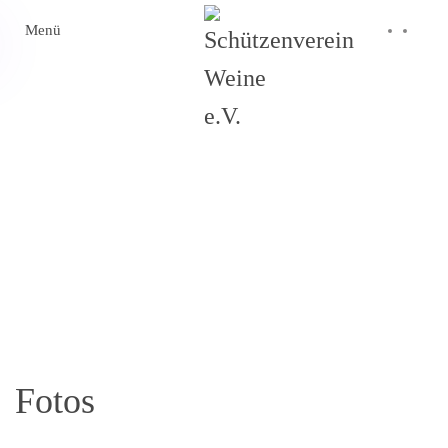
Menü
Skip to main content
Schützenhalle Weine
Die Schützenhalle Weine können Sie mieten für Hochzeiten,
Geburtstage und viele andere Gelegenheiten.
Fotos